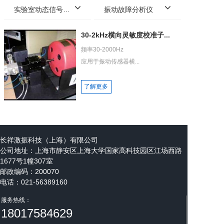
实验室动态信号采集分析系统
振动故障分析仪
30-2kHz横向灵敏度校准子...
频率30-2000Hz

应用于振动传感器横...
了解更多
长祥激振科技（上海）有限公司
公司地址：
上海市静安区上海大学国家高科技园区江场西路
1677号1幢307室
邮政编码：200070
电话：021-56389160
邮箱：steven@cxenergize.com
服务热线：
18017584629