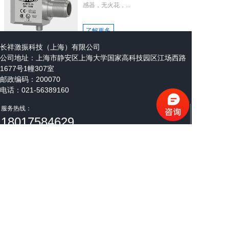
感器，无火花，...
了解更多
长祥激振科技（上海）有限公司
公司地址：
上海市静安区上海大学国家高科技园区江场西路
1677号1幢307室
1
2
3
4
5
下一页
邮政编码：200070
电话：021-56389160
邮箱：steven@cxenergize.com
服务热线：
18017584629
微信公众号
长祥激振公众号